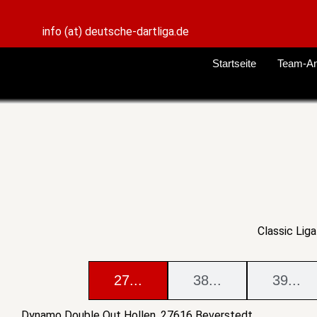
Skip to content
info (at) deutsche-dartliga.de
Startseite
Team-A
Classic Liga
27...
38...
39...
Dynamo Double Out Hollen, 27616 Beverstedt