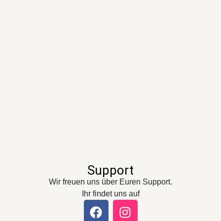
Support
Wir freuen uns über Euren Support.
Ihr findet uns auf