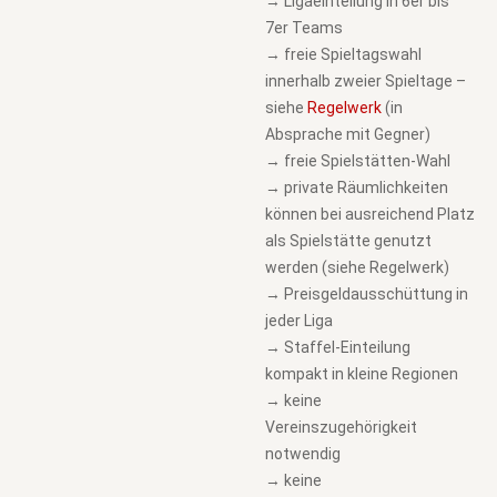
→ Ligaeinteilung in 6er bis
7er Teams
→ freie Spieltagswahl
innerhalb zweier Spieltage –
siehe
Regelwerk
(in
Absprache mit Gegner)
→ freie Spielstätten-Wahl
→ private Räumlichkeiten
können bei ausreichend Platz
als Spielstätte genutzt
werden (siehe Regelwerk)
→ Preisgeldausschüttung in
jeder Liga
→ Staffel-Einteilung
kompakt in kleine Regionen
→ keine
Vereinszugehörigkeit
notwendig
→ keine