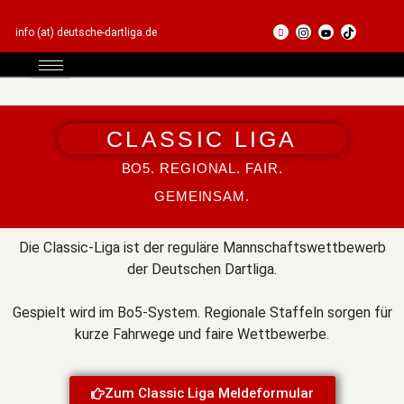
Skip to content
info (at) deutsche-dartliga.de
CLASSIC LIGA
BO5. REGIONAL. FAIR.
GEMEINSAM.
Die Classic-Liga ist der reguläre Mannschaftswettbewerb
der Deutschen Dartliga.
Gespielt wird im Bo5-System. Regionale Staffeln sorgen für
kurze Fahrwege und faire Wettbewerbe.
Zum Classic Liga Meldeformular